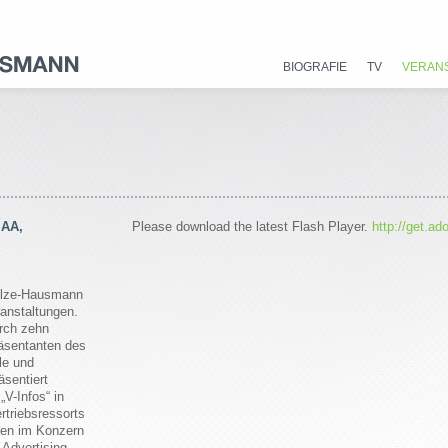
BIOGRAFIE
TV
VERAN
IAA,
Please download the latest Flash Player.
http://get.a
ulze-Hausmann
ranstaltungen.
urch zehn
räsentanten des
le und
äsentiert
V-Infos“ in
rtriebsressorts
gen im Konzern
„Advertising