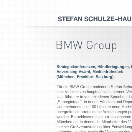
Strategiekonferenzen, Händlertagungen, 
Advertising Award, Medienfrühstück
(München, Frankfurt, Salzburg)
Für die BMW Group moderierte Stefan Sch
eine Vielzahl von hauptsächlich internen Ve
U.a. führte er in verschiedenen Sprachen d
„Strategietage“, in denen Händlern und Rep
Unternehmens aus 100 Ländern neue Model
übergreifende strategische Ausrichtungen pr
wurden. Es schlossen sich u.a. sogenannte „
München an, in denen die Mitarbeiter des Ve
in einer Großveranstaltung über Entwicklun
informiert wurden, sowie die Verleihung des 